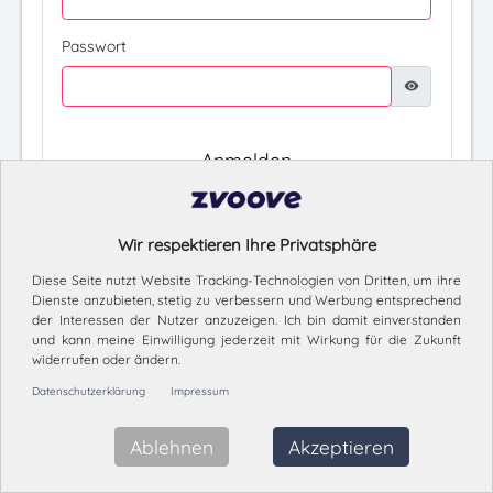
Passwort
visibility
Anmelden
Pflichtfelder
Wir respektieren Ihre Privatsphäre
© 2026 zvoove Software Germany GmbH
- Cookie-Einstellungen ändern.
Diese Seite nutzt Website Tracking-Technologien von Dritten, um ihre
Dienste anzubieten, stetig zu verbessern und Werbung entsprechend
der Interessen der Nutzer anzuzeigen. Ich bin damit einverstanden
und kann meine Einwilligung jederzeit mit Wirkung für die Zukunft
widerrufen oder ändern.
Datenschutzerklärung
Impressum
Ablehnen
Akzeptieren