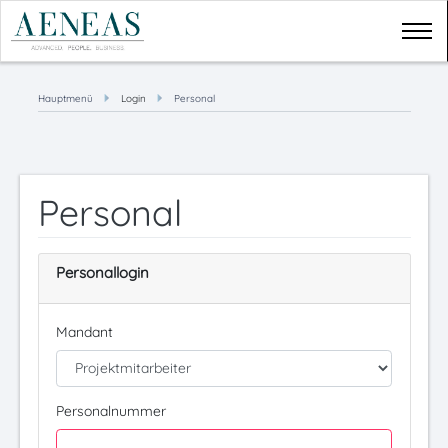
Login
Hauptmenü
Login
Personal
Bediener
Kunde
Personal
Personal
Sonstiges
Personallogin
Hauptmenü
Mandant
Personalnummer